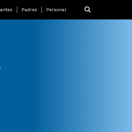
 Page Menu
iantes
Padres
Personal
e