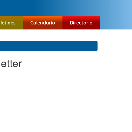
letines
Calendario
Directorio
etter