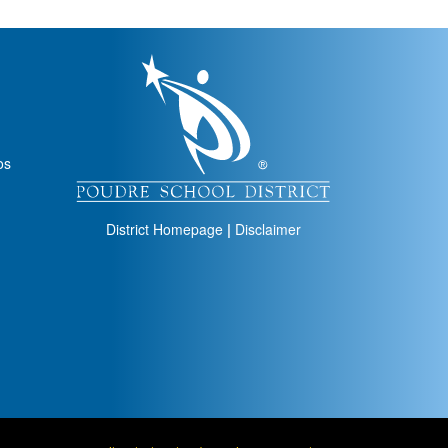
igation
os
District Homepage
|
Disclaimer