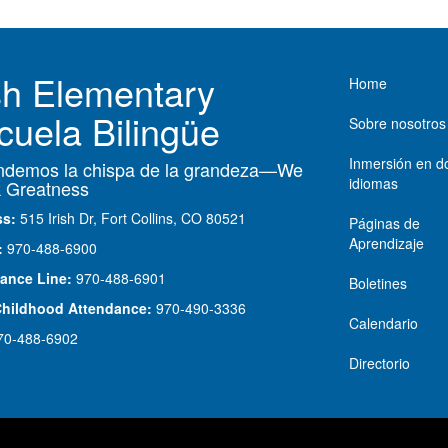
Main nav
ish Elementary
Home
cuela Bilingüe
Sobre nosotros
Inmersión en d
demos la chispa de la grandeza—We
idiomas
 Greatness
ss:
515 Irish Dr, Fort Collins, CO 80521
Páginas de
Aprendizaje
:
970-488-6900
ance Line:
970-488-6901
Boletines
Childhood Attendance:
970-490-3336
Calendario
70-488-6902
Directorio