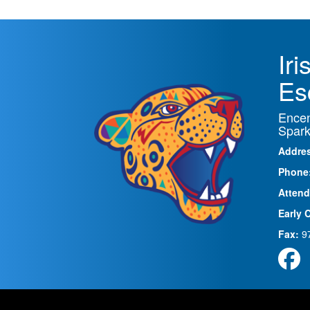
Ir
Es
Encen
Spark
Addre
Phone
Attend
Early 
Fax:
9