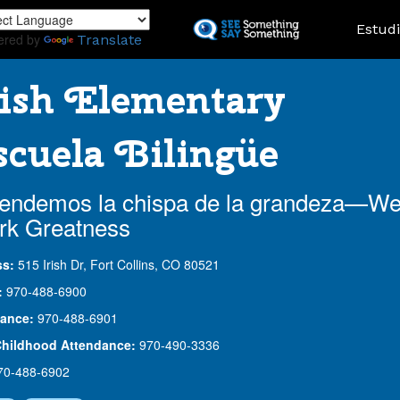
Skip
Landing
Estud
to
ered by
Translate
main
content
ish Elementary
cuela Bilingüe
endemos la chispa de la grandeza—W
rk Greatness
ss:
515 Irish Dr, Fort Collins, CO 80521
:
970-488-6900
ance:
970-488-6901
Childhood Attendance:
970-490-3336
70-488-6902