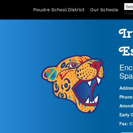
Poudre School District
Our Schools
Pow
Ir
Es
Enc
Spa
Addre
Phone
Attend
Early 
Fax:
9