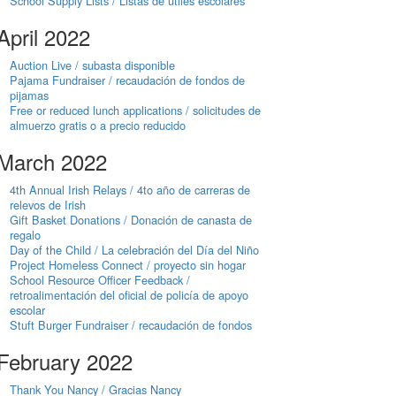
School Supply Lists / Listas de útiles escolares
April 2022
Auction Live / subasta disponible
Pajama Fundraiser / recaudación de fondos de
pijamas
Free or reduced lunch applications / solicitudes de
almuerzo gratis o a precio reducido
March 2022
4th Annual Irish Relays / 4to año de carreras de
relevos de Irish
Gift Basket Donations / Donación de canasta de
regalo
Day of the Child / La celebración del Día del Niño
Project Homeless Connect / proyecto sin hogar
School Resource Officer Feedback /
retroalimentación del oficial de policía de apoyo
escolar
Stuft Burger Fundraiser / recaudación de fondos
February 2022
Thank You Nancy / Gracias Nancy