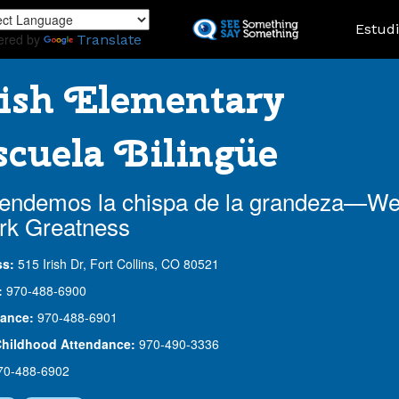
Skip
Landing
Estud
to
ered by
Translate
main
content
ish Elementary
cuela Bilingüe
endemos la chispa de la grandeza—W
rk Greatness
ss:
515 Irish Dr, Fort Collins, CO 80521
:
970-488-6900
ance:
970-488-6901
Childhood Attendance:
970-490-3336
70-488-6902