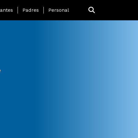
 Page Menu
iantes
Padres
Personal
e