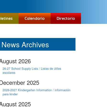
letines
Calendario
Directorio
News Archives
August 2026
26-27 School Supply Lists / Listas de útiles
escolares
December 2025
2026-2027 Kindergarten Information / información
para kinder
August 2025