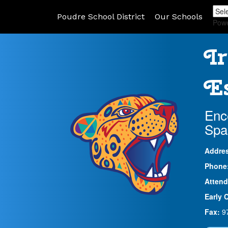
Poudre School District
Our Schools
Pow
Ir
Es
Enc
Spa
Addre
Phone
Attend
Early 
Fax:
9