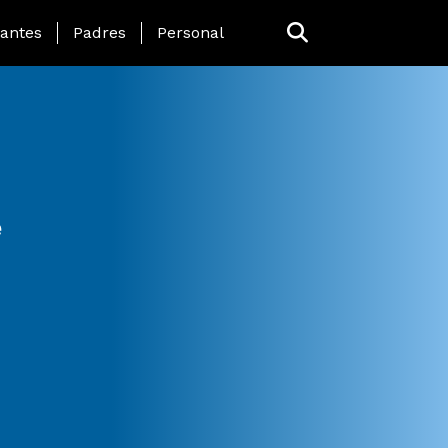
 Page Menu
iantes
Padres
Personal
e