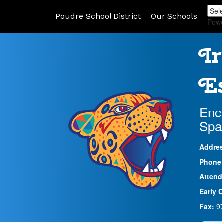
Poudre School District
Our Schools
Pow
Ir
Es
Enc
Spa
Addre
Phone
Attend
Early 
Fax:
9