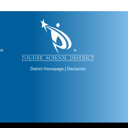
igation
os
District Homepage
|
Disclaimer