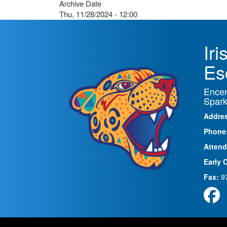
Archive Date
Thu, 11/28/2024 - 12:00
Ir
Es
Encen
Spark
Addre
Phone
Attend
Early 
Fax:
9