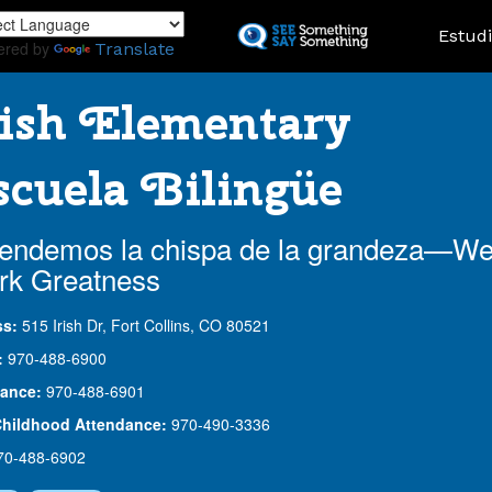
Skip
Landing
Estud
to
ered by
Translate
main
content
ish Elementary
cuela Bilingüe
endemos la chispa de la grandeza—W
rk Greatness
ss:
515 Irish Dr, Fort Collins, CO 80521
:
970-488-6900
ance:
970-488-6901
Childhood Attendance:
970-490-3336
70-488-6902