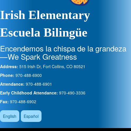
Irish Elementary
Escuela Bilingüe
Encendemos la chispa de la grandeza
—We Spark Greatness
Address:
515 Irish Dr, Fort Collins, CO 80521
Phone:
970-488-6900
Attendance:
970-488-6901
Early Childhood Attendance:
970-490-3336
Fax:
970-488-6902
English
Español