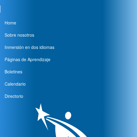
Main
Home
navigation
Sobre nosotros
Inmersión en dos idiomas
Páginas de Aprendizaje
Boletines
Calendario
Directorio