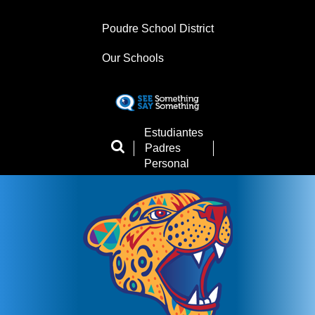
Skip
to
Poudre School District
main
content
Our Schools
Landing
Estudiantes
Page
Padres
Menu
Personal