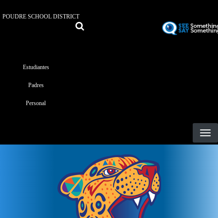
POUDRE SCHOOL DISTRICT
Landing
Estudiantes
Page
Padres
Menu
Personal