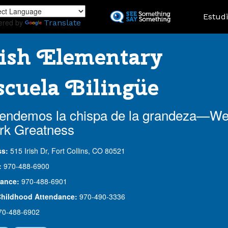
Skip
Landing
Estud
to
ered by
Translate
main
content
ish Elementary
cuela Bilingüe
endemos la chispa de la grandeza—W
rk Greatness
ss:
515 Irish Dr, Fort Collins, CO 80521
:
970-488-6900
ance:
970-488-6901
Childhood Attendance:
970-490-3336
70-488-6902