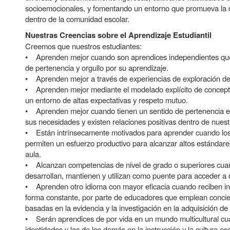
socioemocionales, y fomentando un entorno que promueva la di
dentro de la comunidad escolar.
Nuestras Creencias sobre el Aprendizaje Estudiantil
Creemos que nuestros estudiantes:
• Aprenden mejor cuando son aprendices independientes que
de pertenencia y orgullo por su aprendizaje.
• Aprenden mejor a través de experiencias de exploración de
• Aprenden mejor mediante el modelado explícito de conceptos
un entorno de altas expectativas y respeto mutuo.
• Aprenden mejor cuando tienen un sentido de pertenencia en
sus necesidades y existen relaciones positivas dentro de nues
• Están intrínsecamente motivados para aprender cuando los 
permiten un esfuerzo productivo para alcanzar altos estándare
aula.
• Alcanzan competencias de nivel de grado o superiores cuan
desarrollan, mantienen y utilizan como puente para acceder a 
• Aprenden otro idioma con mayor eficacia cuando reciben inst
forma constante, por parte de educadores que emplean conci
basadas en la evidencia y la investigación en la adquisición de
• Serán aprendices de por vida en un mundo multicultural cu
identidades y las de los demás en la instrucción y la cultura esc