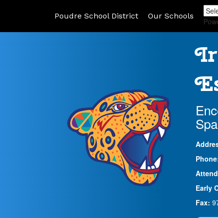
Poudre School District
Our Schools
Pow
Ir
Es
Enc
Spa
Addre
Phone
Attend
Early 
Fax:
9