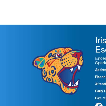
Ir
Es
Encen
Spark
Addre
Phone
Attend
Early 
Fax:
9