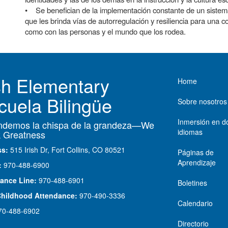
• Se benefician de la implementación constante de un sistem
que les brinda vías de autorregulación y resiliencia para una c
como con las personas y el mundo que los rodea.
Main nav
ish Elementary
Home
cuela Bilingüe
Sobre nosotros
Inmersión en d
demos la chispa de la grandeza—We
idiomas
 Greatness
ss:
515 Irish Dr, Fort Collins, CO 80521
Páginas de
Aprendizaje
:
970-488-6900
ance Line:
970-488-6901
Boletines
Childhood Attendance:
970-490-3336
Calendario
70-488-6902
Directorio