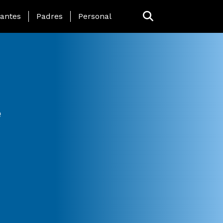
 Page Menu
iantes
Padres
Personal
e