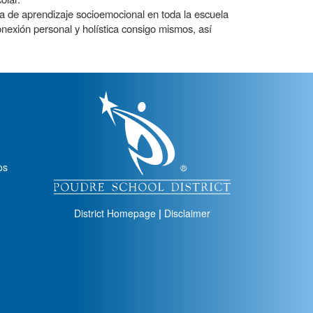
a de aprendizaje socioemocional en toda la escuela
onexión personal y holística consigo mismos, así
igation
os
District Homepage
|
Disclaimer