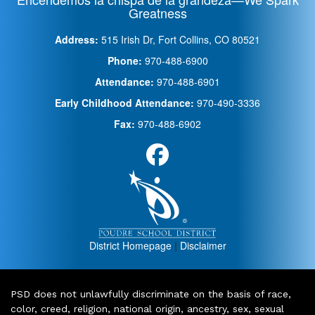
Greatness
Address:
515 Irish Dr, Fort Collins, CO 80521
Phone:
970-488-6900
Attendance:
970-488-6901
Early Childhood Attendance:
970-490-3336
Fax:
970-488-6902
District Homepage
|
Disclaimer
PSD does not unlawfully discriminate on the basis of race,
color, creed, religion, national origin, ancestry, sex, sexual