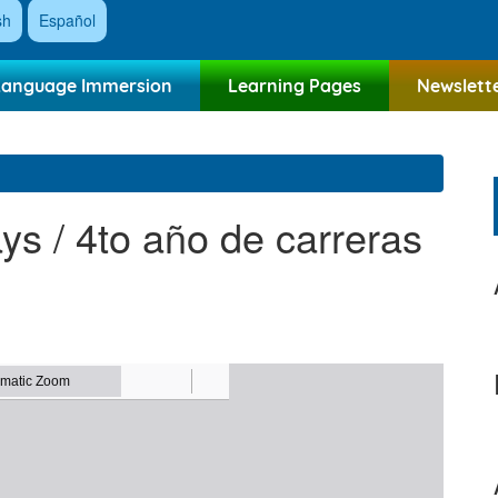
sh
Español
Language Immersion
Learning Pages
Newslett
ays / 4to año de carreras