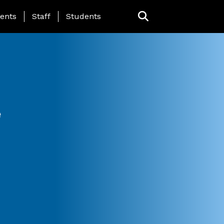
ing Page Menu
ents
Staff
Students
e