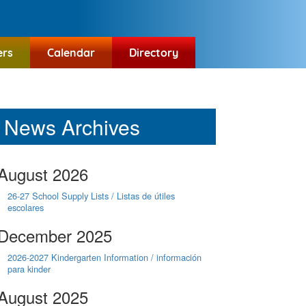
ers
Calendar
Directory
News Archives
August 2026
26-27 School Supply Lists / Listas de útiles
escolares
December 2025
2026-2027 Kindergarten Information / información
para kinder
August 2025