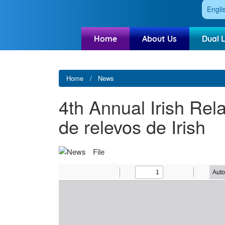
Engli
Home
About Us
Dual 
Home
News
4th Annual Irish Rel
de relevos de Irish
File