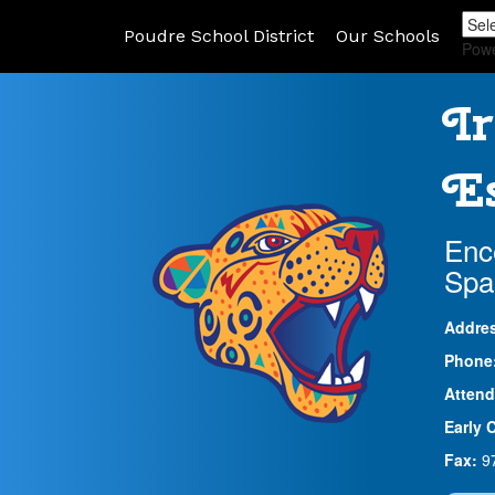
Poudre School District
Our Schools
Pow
Ir
Es
Enc
Spa
Addre
Phone
Attend
Early 
Fax:
9