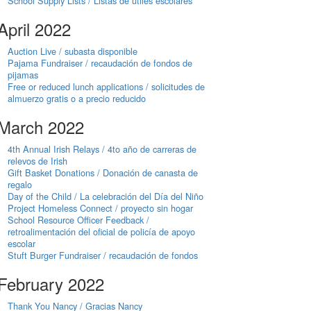
School Supply Lists / Listas de útiles escolares
April 2022
Auction Live / subasta disponible
Pajama Fundraiser / recaudación de fondos de
pijamas
Free or reduced lunch applications / solicitudes de
almuerzo gratis o a precio reducido
March 2022
4th Annual Irish Relays / 4to año de carreras de
relevos de Irish
Gift Basket Donations / Donación de canasta de
regalo
Day of the Child / La celebración del Día del Niño
Project Homeless Connect / proyecto sin hogar
School Resource Officer Feedback /
retroalimentación del oficial de policía de apoyo
escolar
Stuft Burger Fundraiser / recaudación de fondos
February 2022
Thank You Nancy / Gracias Nancy