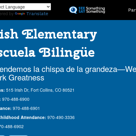
Skip
Land
Par
to
ered by
Translate
main
content
ish Elementary
cuela Bilingüe
endemos la chispa de la grandeza—W
rk Greatness
ss:
515 Irish Dr, Fort Collins, CO 80521
:
970-488-6900
ance:
970-488-6901
Childhood Attendance:
970-490-3336
70-488-6902