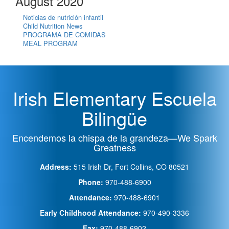
August 2020
Noticias de nutrición infantil
Child Nutrition News
PROGRAMA DE COMIDAS
MEAL PROGRAM
Irish Elementary Escuela
Bilingüe
Encendemos la chispa de la grandeza—We Spark
Greatness
Address:
515 Irish Dr, Fort Collins, CO 80521
Phone:
970-488-6900
Attendance:
970-488-6901
Early Childhood Attendance:
970-490-3336
Fax:
970-488-6902