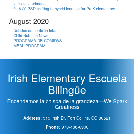
la escuela primaria
9.16.20 PSD shifting to hybrid learning for PreK-elementary
August 2020
Noticias de nutrición infantil
Child Nutrition News
PROGRAMA DE COMIDAS
MEAL PROGRAM
Irish Elementary Escuela
Bilingüe
Encendemos la chispa de la grandeza—We Spark
Greatness
Address:
515 Irish Dr, Fort Collins, CO 80521
Phone:
970-488-6900