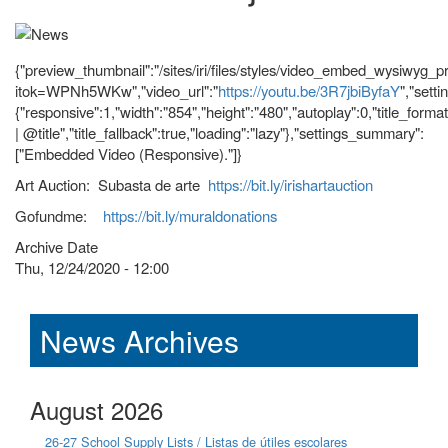
{"preview_thumbnail":"/sites/iri/files/styles/video_embed_wysiwyg_
itok=WPNh5WKw","video_url":"
https://youtu.be/3R7jbiByfaY
","setti
{"responsive":1,"width":"854","height":"480","autoplay":0,"title_form
| @title","title_fallback":true,"loading":"lazy"},"settings_summary":
["Embedded Video (Responsive)."]}
Art Auction: Subasta de arte
https://bit.ly/irishartauction
Gofundme:
https://bit.ly/muraldonations
Archive Date
Thu, 12/24/2020 - 12:00
News Archives
August 2026
26-27 School Supply Lists / Listas de útiles escolares