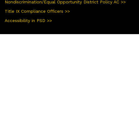
Nondiscrimination/Equal Opportunity District Policy AC >>
Title IX Compliance Officers >>
Accessibility in PSD >>