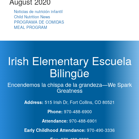
August 2020
Noticias de nutrición infantil
Child Nutrition News
PROGRAMA DE COMIDAS
MEAL PROGRAM
Irish Elementary Escuela
Bilingüe
Encendemos la chispa de la grandeza—We Spark
Greatness
Address:
515 Irish Dr, Fort Collins, CO 80521
Phone:
970-488-6900
Attendance:
970-488-6901
Early Childhood Attendance:
970-490-3336