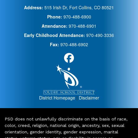
Address:
515 Irish Dr, Fort Collins, CO 80521
Phone:
970-488-6900
Attendance:
970-488-6901
Early Childhood Attendance:
970-490-3336
Fax:
970-488-6902
District Homepage
|
Disclaimer
PSD does not unlawfully discriminate on the basis of race,
color, creed, religion, national origin, ancestry, sex, sexual
orientation, gender identity, gender expression, marital