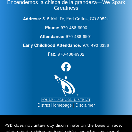
Encendemos la chispa de la grandeza—We Spark
Greatness
Address:
515 Irish Dr, Fort Collins, CO 80521
Phone:
970-488-6900
Attendance:
970-488-6901
Early Childhood Attendance:
970-490-3336
Fax:
970-488-6902
District Homepage
|
Disclaimer
PSD does not unlawfully discriminate on the basis of race,
color, creed, religion, national origin, ancestry, sex, sexual