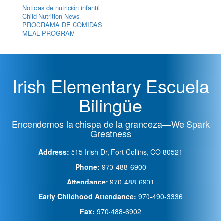
Noticias de nutrición infantil
Child Nutrition News
PROGRAMA DE COMIDAS
MEAL PROGRAM
Irish Elementary Escuela
Bilingüe
Encendemos la chispa de la grandeza—We Spark
Greatness
Address:
515 Irish Dr, Fort Collins, CO 80521
Phone:
970-488-6900
Attendance:
970-488-6901
Early Childhood Attendance:
970-490-3336
Fax:
970-488-6902