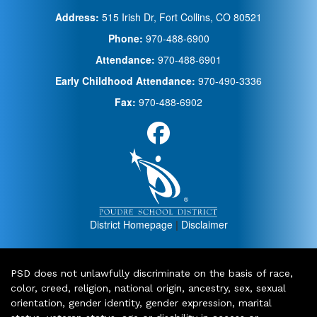
Address:
515 Irish Dr, Fort Collins, CO 80521
Phone:
970-488-6900
Attendance:
970-488-6901
Early Childhood Attendance:
970-490-3336
Fax:
970-488-6902
District Homepage
|
Disclaimer
PSD does not unlawfully discriminate on the basis of race,
color, creed, religion, national origin, ancestry, sex, sexual
orientation, gender identity, gender expression, marital