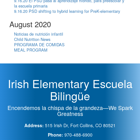
9.16.20 El PSD pasa al aprendizaje híbrido, para preescolar y
la escuela primaria
9.16.20 PSD shifting to hybrid learning for PreK-elementary
August 2020
Noticias de nutrición infantil
Child Nutrition News
PROGRAMA DE COMIDAS
MEAL PROGRAM
Irish Elementary Escuela
Bilingüe
Encendemos la chispa de la grandeza—We Spark
Greatness
Address:
515 Irish Dr, Fort Collins, CO 80521
Phone:
970-488-6900