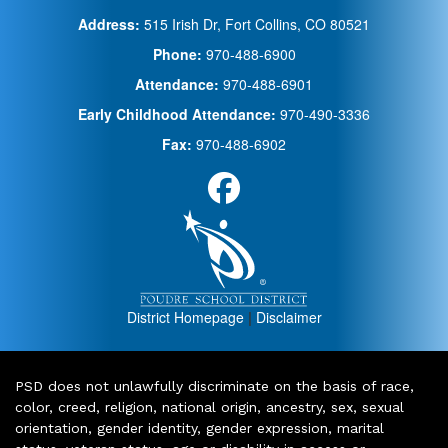
Address:
515 Irish Dr, Fort Collins, CO 80521
Phone:
970-488-6900
Attendance:
970-488-6901
Early Childhood Attendance:
970-490-3336
Fax:
970-488-6902
District Homepage
|
Disclaimer
PSD does not unlawfully discriminate on the basis of race,
color, creed, religion, national origin, ancestry, sex, sexual
orientation, gender identity, gender expression, marital