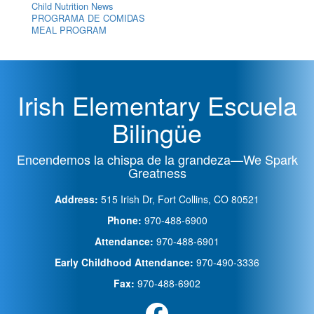
Child Nutrition News
PROGRAMA DE COMIDAS
MEAL PROGRAM
Irish Elementary Escuela
Bilingüe
Encendemos la chispa de la grandeza—We Spark
Greatness
Address:
515 Irish Dr, Fort Collins, CO 80521
Phone:
970-488-6900
Attendance:
970-488-6901
Early Childhood Attendance:
970-490-3336
Fax:
970-488-6902