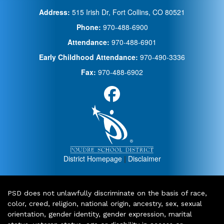
Address:
515 Irish Dr, Fort Collins, CO 80521
Phone:
970-488-6900
Attendance:
970-488-6901
Early Childhood Attendance:
970-490-3336
Fax:
970-488-6902
District Homepage
|
Disclaimer
PSD does not unlawfully discriminate on the basis of race,
color, creed, religion, national origin, ancestry, sex, sexual
orientation, gender identity, gender expression, marital