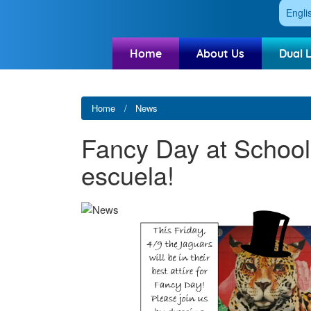
Engli
Home
About Us
Dual 
Home
News
Fancy Day at School!
escuela!