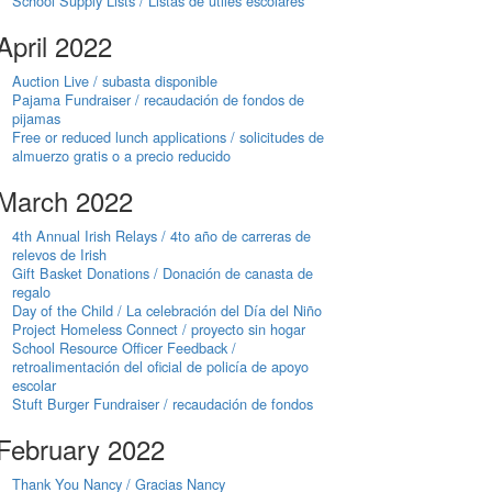
School Supply Lists / Listas de útiles escolares
April 2022
Auction Live / subasta disponible
Pajama Fundraiser / recaudación de fondos de
pijamas
Free or reduced lunch applications / solicitudes de
almuerzo gratis o a precio reducido
March 2022
4th Annual Irish Relays / 4to año de carreras de
relevos de Irish
Gift Basket Donations / Donación de canasta de
regalo
Day of the Child / La celebración del Día del Niño
Project Homeless Connect / proyecto sin hogar
School Resource Officer Feedback /
retroalimentación del oficial de policía de apoyo
escolar
Stuft Burger Fundraiser / recaudación de fondos
February 2022
Thank You Nancy / Gracias Nancy