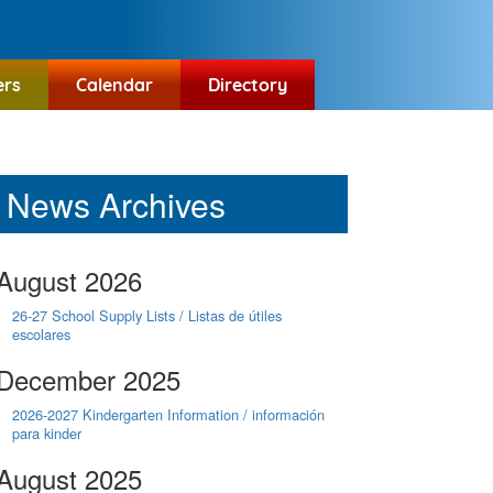
ers
Calendar
Directory
News Archives
August 2026
26-27 School Supply Lists / Listas de útiles
escolares
December 2025
2026-2027 Kindergarten Information / información
para kinder
August 2025