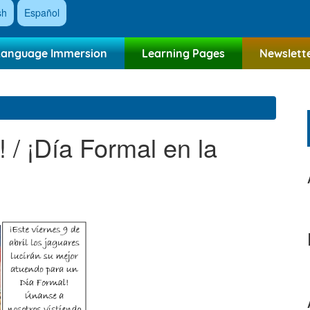
sh
Español
Language Immersion
Learning Pages
Newslett
 / ¡Día Formal en la