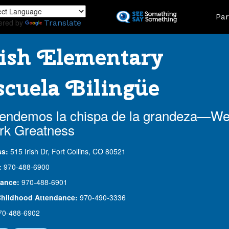
Skip
Land
Par
to
ered by
Translate
main
content
ish Elementary
cuela Bilingüe
endemos la chispa de la grandeza—W
rk Greatness
ss:
515 Irish Dr, Fort Collins, CO 80521
:
970-488-6900
ance:
970-488-6901
Childhood Attendance:
970-490-3336
70-488-6902