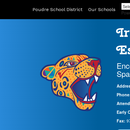
Poudre School District
Our Schools
Pow
Ir
Es
Enc
Spa
Addre
Phone
Attend
Early 
Fax:
9