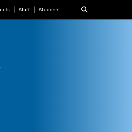
ing Page Menu
ents
Staff
Students
e