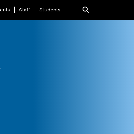
ing Page Menu
ents
Staff
Students
e