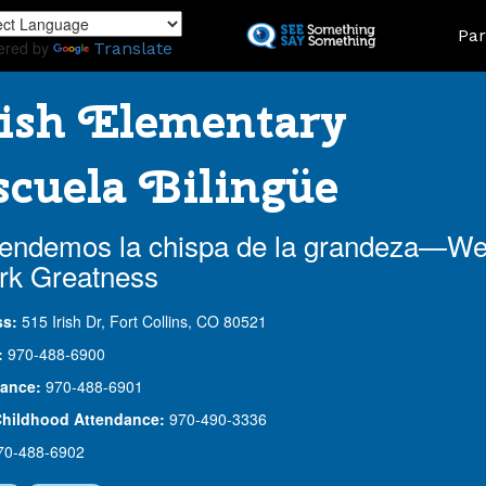
Skip
Land
Par
to
ered by
Translate
main
content
ish Elementary
cuela Bilingüe
endemos la chispa de la grandeza—W
rk Greatness
ss:
515 Irish Dr, Fort Collins, CO 80521
:
970-488-6900
ance:
970-488-6901
Childhood Attendance:
970-490-3336
70-488-6902