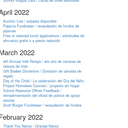
School Supply Lists / Listas de útiles escolares
April 2022
Auction Live / subasta disponible
Pajama Fundraiser / recaudación de fondos de
pijamas
Free or reduced lunch applications / solicitudes de
almuerzo gratis o a precio reducido
March 2022
4th Annual Irish Relays / 4to año de carreras de
relevos de Irish
Gift Basket Donations / Donación de canasta de
regalo
Day of the Child / La celebración del Día del Niño
Project Homeless Connect / proyecto sin hogar
School Resource Officer Feedback /
retroalimentación del oficial de policía de apoyo
escolar
Stuft Burger Fundraiser / recaudación de fondos
February 2022
Thank You Nancy / Gracias Nancy