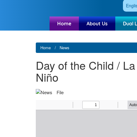
Engli
Home
About Us
Dual 
Home
News
Day of the Child / La
Niño
File