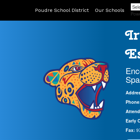
Poudre School District
Our Schools
Pow
Ir
Es
Enc
Spa
Addre
Phone
Attend
Early 
Fax:
9