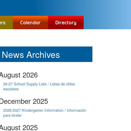
ers
Calendar
Directory
News Archives
August 2026
26-27 School Supply Lists / Listas de útiles
escolares
December 2025
2026-2027 Kindergarten Information / información
para kinder
August 2025