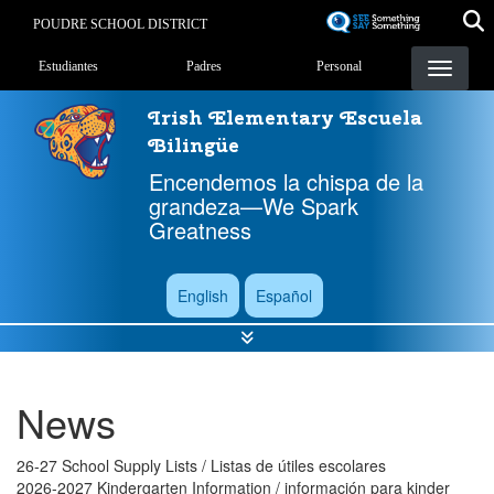
Skip
POUDRE SCHOOL DISTRICT
to
Landing Page Menu
main
Estudiantes
Padres
Personal
content
Irish Elementary Escuela
Bilingüe
Encendemos la chispa de la
grandeza—We Spark
Greatness
English
Español
News
26-27 School Supply Lists / Listas de útiles escolares
2026-2027 Kindergarten Information / información para kinder