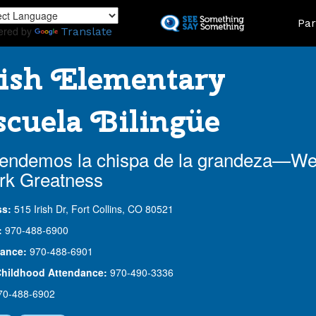
Skip
Land
Par
to
ered by
Translate
main
content
ish Elementary
cuela Bilingüe
endemos la chispa de la grandeza—W
rk Greatness
ss:
515 Irish Dr, Fort Collins, CO 80521
:
970-488-6900
ance:
970-488-6901
Childhood Attendance:
970-490-3336
70-488-6902