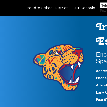
Poudre School District
Our Schools
Pow
Ir
Es
Enc
Spa
Addre
Phone
Attend
Early 
Fax:
9