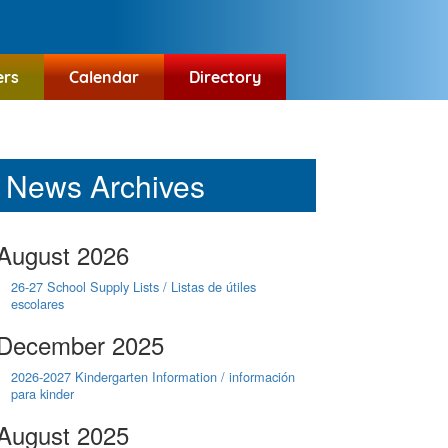
ers
Calendar
Directory
News Archives
August 2026
26-27 School Supply Lists / Listas de útiles
escolares
December 2025
2026-2027 Kindergarten Information / información
para kinder
August 2025