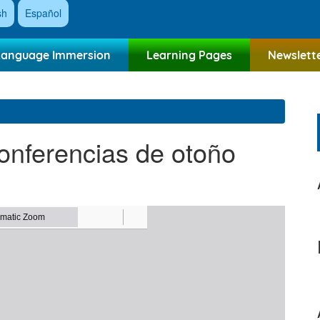
sh
Español
Language Immersion
Learning Pages
Newslett
onferencias de otoño