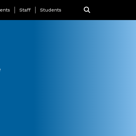
ing Page Menu
ents
Staff
Students
e