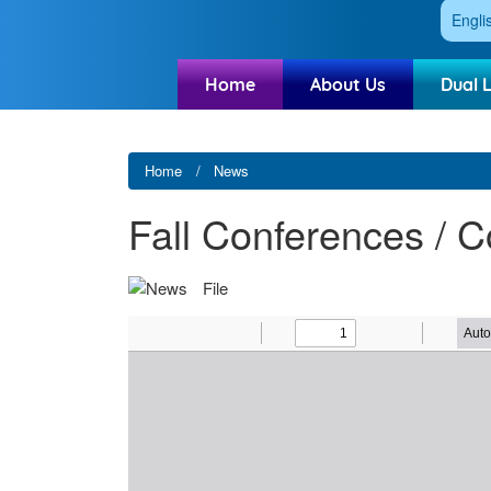
Engli
Home
About Us
Dual 
Home
News
Fall Conferences / C
File