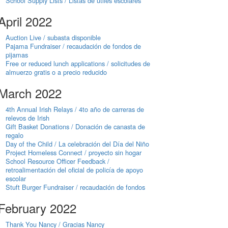
School Supply Lists / Listas de útiles escolares
April 2022
Auction Live / subasta disponible
Pajama Fundraiser / recaudación de fondos de
pijamas
Free or reduced lunch applications / solicitudes de
almuerzo gratis o a precio reducido
March 2022
4th Annual Irish Relays / 4to año de carreras de
relevos de Irish
Gift Basket Donations / Donación de canasta de
regalo
Day of the Child / La celebración del Día del Niño
Project Homeless Connect / proyecto sin hogar
School Resource Officer Feedback /
retroalimentación del oficial de policía de apoyo
escolar
Stuft Burger Fundraiser / recaudación de fondos
February 2022
Thank You Nancy / Gracias Nancy