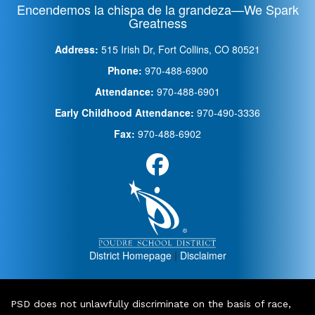
Encendemos la chispa de la grandeza—We Spark
Greatness
Address:
515 Irish Dr, Fort Collins, CO 80521
Phone:
970-488-6900
Attendance:
970-488-6901
Early Childhood Attendance:
970-490-3336
Fax:
970-488-6902
District Homepage
|
Disclaimer
PSD does not unlawfully discriminate on the basis of race,