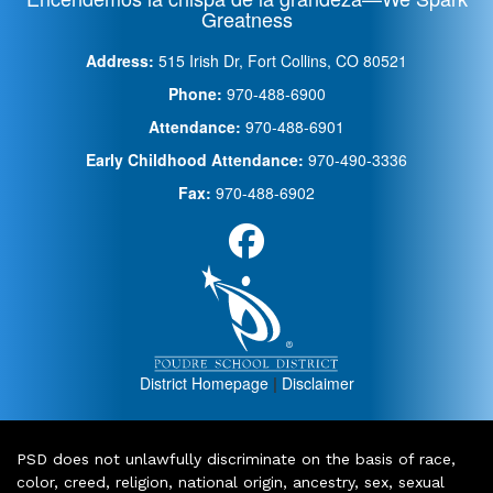
Greatness
Address:
515 Irish Dr, Fort Collins, CO 80521
Phone:
970-488-6900
Attendance:
970-488-6901
Early Childhood Attendance:
970-490-3336
Fax:
970-488-6902
District Homepage
|
Disclaimer
PSD does not unlawfully discriminate on the basis of race,
color, creed, religion, national origin, ancestry, sex, sexual