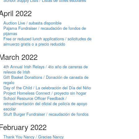
School Supply Lists / Listas de útiles escolares
April 2022
Auction Live / subasta disponible
Pajama Fundraiser / recaudación de fondos de
pijamas
Free or reduced lunch applications / solicitudes de
almuerzo gratis o a precio reducido
March 2022
4th Annual Irish Relays / 4to año de carreras de
relevos de Irish
Gift Basket Donations / Donación de canasta de
regalo
Day of the Child / La celebración del Día del Niño
Project Homeless Connect / proyecto sin hogar
School Resource Officer Feedback /
retroalimentación del oficial de policía de apoyo
escolar
Stuft Burger Fundraiser / recaudación de fondos
February 2022
Thank You Nancy / Gracias Nancy