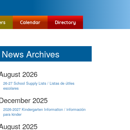
ers
Calendar
Directory
News Archives
August 2026
26-27 School Supply Lists / Listas de útiles
escolares
December 2025
2026-2027 Kindergarten Information / información
para kinder
August 2025