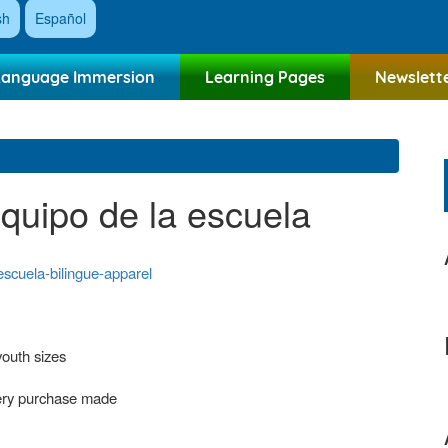
sh
Español
Language Immersion
Learning Pages
Newslett
Equipo de la escuela
escuela-bilingue-apparel
youth sizes
every purchase made