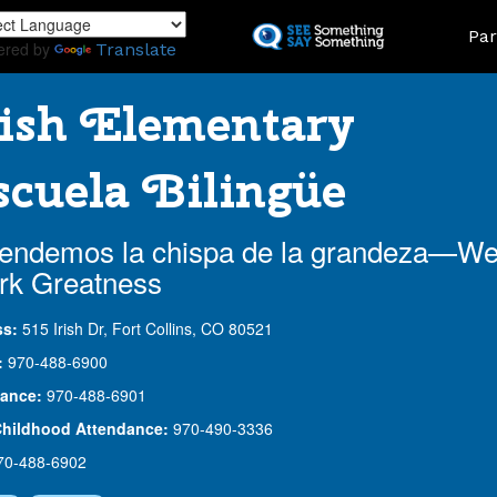
Skip
Land
Par
to
ered by
Translate
main
content
ish Elementary
cuela Bilingüe
endemos la chispa de la grandeza—W
rk Greatness
ss:
515 Irish Dr, Fort Collins, CO 80521
:
970-488-6900
ance:
970-488-6901
Childhood Attendance:
970-490-3336
70-488-6902