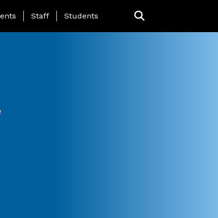
ing Page Menu
ents
Staff
Students
e