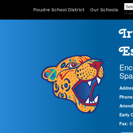
Poudre School District
Our Schools
Pow
Ir
Es
Enc
Spa
Addre
Phone
Attend
Early 
Fax:
9