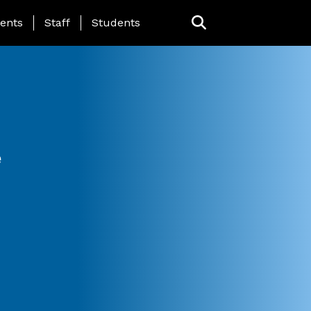
ing Page Menu
ents
Staff
Students
e