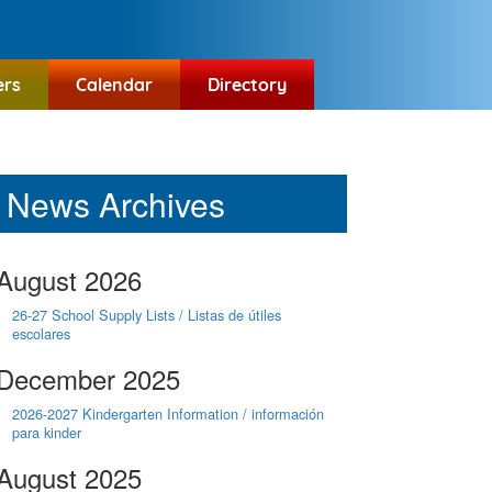
ers
Calendar
Directory
News Archives
August 2026
26-27 School Supply Lists / Listas de útiles
escolares
December 2025
2026-2027 Kindergarten Information / información
para kinder
August 2025