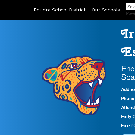
Poudre School District
Our Schools
Pow
Ir
Es
Enc
Spa
Addre
Phone
Attend
Early 
Fax:
9