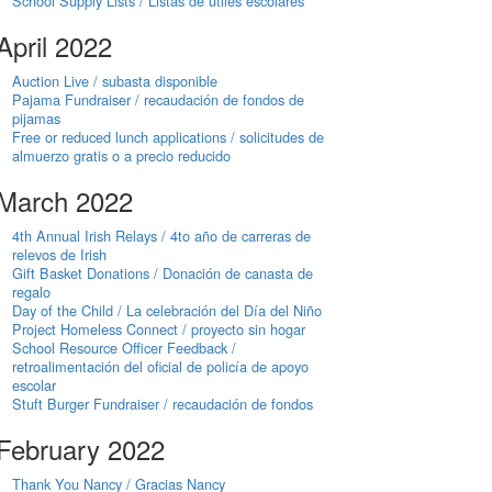
School Supply Lists / Listas de útiles escolares
April 2022
Auction Live / subasta disponible
Pajama Fundraiser / recaudación de fondos de
pijamas
Free or reduced lunch applications / solicitudes de
almuerzo gratis o a precio reducido
March 2022
4th Annual Irish Relays / 4to año de carreras de
relevos de Irish
Gift Basket Donations / Donación de canasta de
regalo
Day of the Child / La celebración del Día del Niño
Project Homeless Connect / proyecto sin hogar
School Resource Officer Feedback /
retroalimentación del oficial de policía de apoyo
escolar
Stuft Burger Fundraiser / recaudación de fondos
February 2022
Thank You Nancy / Gracias Nancy