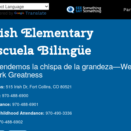
Skip
Land
Par
to
ered by
Translate
main
content
ish Elementary
cuela Bilingüe
endemos la chispa de la grandeza—W
rk Greatness
ss:
515 Irish Dr, Fort Collins, CO 80521
:
970-488-6900
ance:
970-488-6901
Childhood Attendance:
970-490-3336
70-488-6902