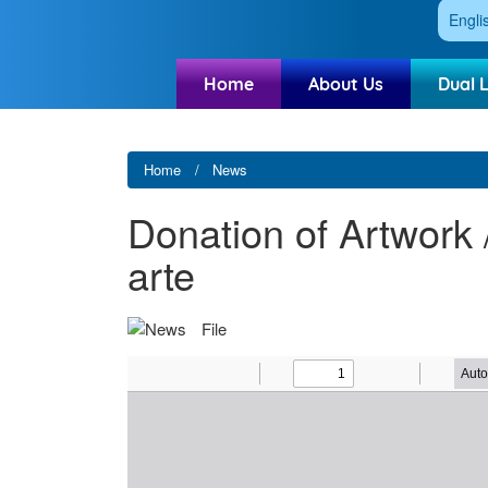
Engli
Home
About Us
Dual 
Home
News
Donation of Artwork
arte
File