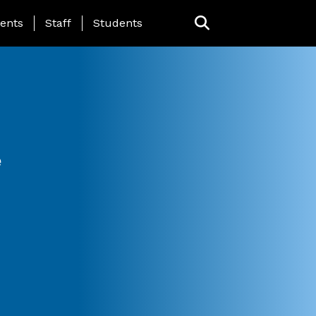
ing Page Menu
ents
Staff
Students
e