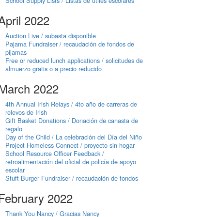
School Supply Lists / Listas de útiles escolares
April 2022
Auction Live / subasta disponible
Pajama Fundraiser / recaudación de fondos de
pijamas
Free or reduced lunch applications / solicitudes de
almuerzo gratis o a precio reducido
March 2022
4th Annual Irish Relays / 4to año de carreras de
relevos de Irish
Gift Basket Donations / Donación de canasta de
regalo
Day of the Child / La celebración del Día del Niño
Project Homeless Connect / proyecto sin hogar
School Resource Officer Feedback /
retroalimentación del oficial de policía de apoyo
escolar
Stuft Burger Fundraiser / recaudación de fondos
February 2022
Thank You Nancy / Gracias Nancy