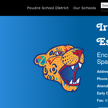
Poudre School District
Our Schools
Pow
Ir
Es
Enc
Spa
Addre
Phone
Attend
Early 
Fax:
9