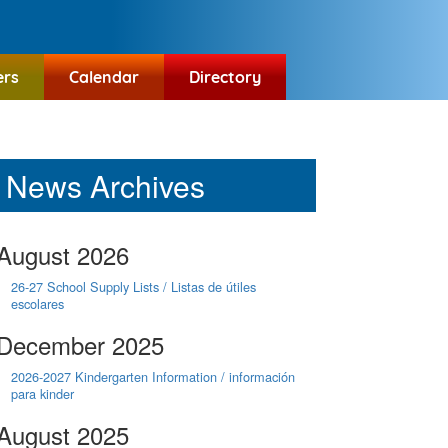
ers
Calendar
Directory
News Archives
August 2026
26-27 School Supply Lists / Listas de útiles
escolares
December 2025
2026-2027 Kindergarten Information / información
para kinder
August 2025