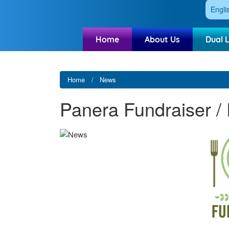
Engli
Home
About Us
Dual 
Home
News
Panera Fundraiser /